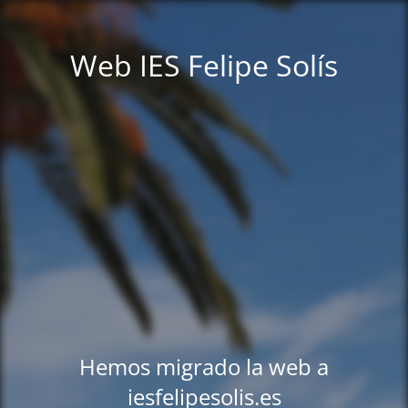
Web IES Felipe Solís
Hemos migrado la web a
iesfelipesolis.es