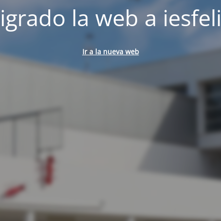
rado la web a iesfeli
Ir a la nueva web